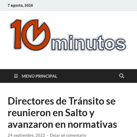
7 agosto, 2026
10minutos.com.uy
Tu conexión con Salto
MENÚ PRINCIPAL
Directores de Tránsito se
reunieron en Salto y
avanzaron en normativas
24 septiembre, 2022
-
Dejar un comentario