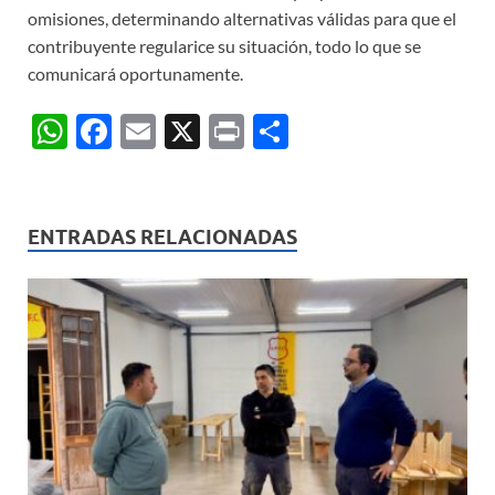
omisiones, determinando alternativas válidas para que el
contribuyente regularice su situación, todo lo que se
comunicará oportunamente.
W
F
E
X
P
C
h
ac
m
ri
o
at
e
ail
nt
m
s
b
p
ENTRADAS RELACIONADAS
A
o
ar
p
o
ti
p
k
r