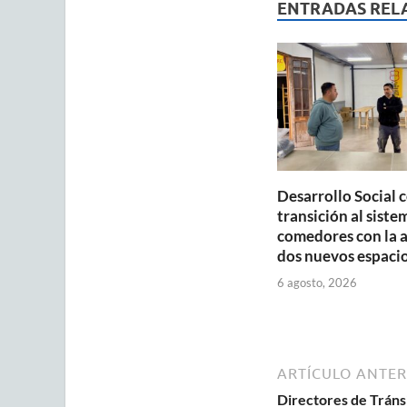
s
b
ENTRADAS REL
A
o
p
o
p
k
Desarrollo Social 
transición al siste
comedores con la 
dos nuevos espaci
6 agosto, 2026
ARTÍCULO ANTER
Directores de Tránsi