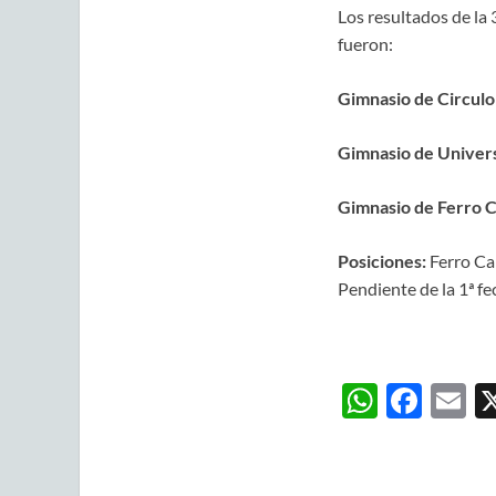
Los resultados de la
fueron:
Gimnasio de Circulo
Gimnasio de Univers
Gimnasio de Ferro C
Posiciones:
Ferro Car
Pendiente de la 1ª fe
W
F
E
h
ac
m
at
e
ai