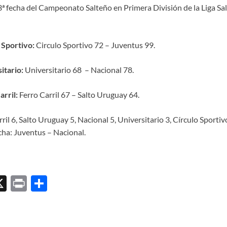
 3ª fecha del Campeonato Salteño en Primera División de la Liga S
 Sportivo:
Circulo Sportivo 72 – Juventus 99.
itario:
Universitario 68 – Nacional 78.
arril:
Ferro Carril 67 – Salto Uruguay 64.
ril 6, Salto Uruguay 5, Nacional 5, Universitario 3, Círculo Sportiv
cha: Juventus – Nacional.
X
P
C
ri
o
l
nt
m