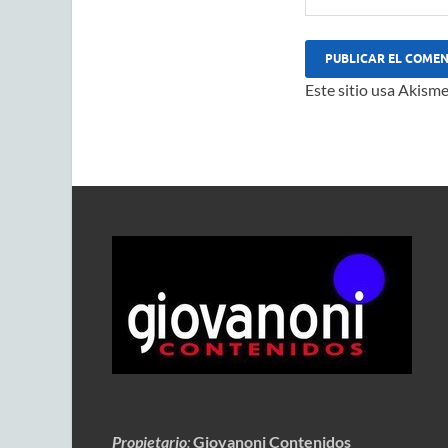
Este sitio usa Akisme
Propietario
:
Giovanoni Contenidos