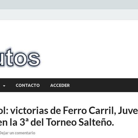
10minutos.com
Tu conexión con Salto
CONTACTO
ACCEDER
: victorias de Ferro Carril, Juv
n la 3ª del Torneo Salteño.
Dejar un comentario