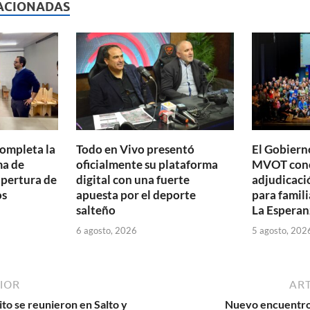
p
ACIONADAS
ar
ti
r
completa la
Todo en Vivo presentó
El Gobierno
ma de
oficialmente su plataforma
MVOT conc
apertura de
digital con una fuerte
adjudicaci
os
apuesta por el deporte
para famili
salteño
La Esperan
6 agosto, 2026
5 agosto, 202
IOR
ART
to se reunieron en Salto y
Nuevo encuentro