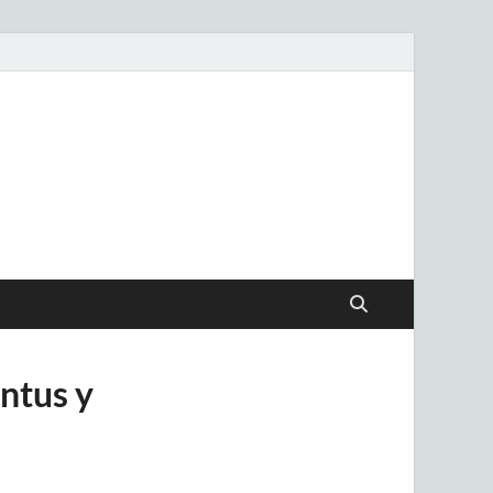
.uy
entus y