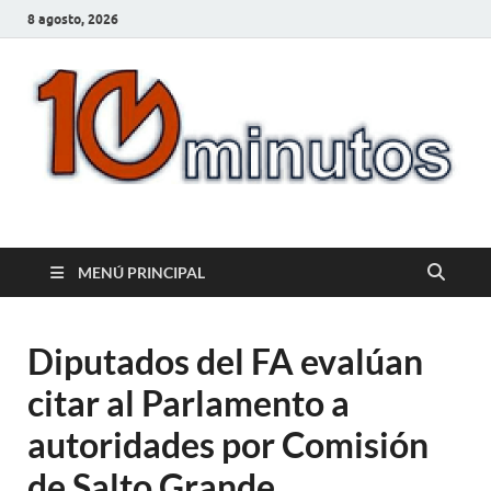
8 agosto, 2026
10minutos.com.uy
Tu conexión con Salto
MENÚ PRINCIPAL
Diputados del FA evalúan
citar al Parlamento a
autoridades por Comisión
de Salto Grande