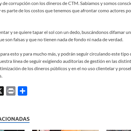
o y de corrupción con los dineros de CTM. Sabíamos y somos consci
s y es parte de los costos que tenemos que afrontar como actores pol
ntar y se quiere tapar el sol con un dedo, buscándonos difamar una
ue son falsas y que no tienen nada de fondo ni nada de verdad.
ara esto y para mucho más, y podrán seguir circulando este tipo 
uestra línea de seguir exigiendo auditorías de gestión en las distin
timización de los dineros públicos y en el no uso clientelar y prosel
s.
X
P
C
ri
o
l
nt
m
p
ACIONADAS
ar