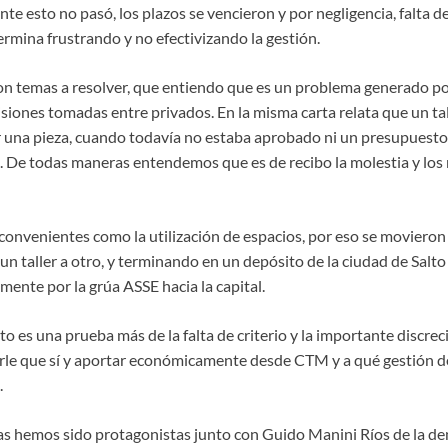
 esto no pasó, los plazos se vencieron y por negligencia, falta d
ermina frustrando y no efectivizando la gestión.
n temas a resolver, que entiendo que es un problema generado por 
siones tomadas entre privados. En la misma carta relata que un tal
ir una pieza, cuando todavía no estaba aprobado ni un presupuesto,
n. De todas maneras entendemos que es de recibo la molestia y los
convenientes como la utilización de espacios, por eso se movieron
 un taller a otro, y terminando en un depósito de la ciudad de Salto
ente por la grúa ASSE hacia la capital.
 es una prueba más de la falta de criterio y la importante discrec
irle que sí y aportar económicamente desde CTM y a qué gestión de
.
s hemos sido protagonistas junto con Guido Manini Ríos de la de