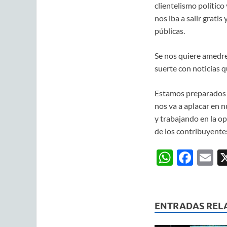
clientelismo polític
nos iba a salir grati
públicas.
Se nos quiere amedre
suerte con noticias q
Estamos preparados p
nos va a aplacar en n
y trabajando en la op
de los contribuyente
W
F
E
h
ac
m
at
e
ai
s
b
ENTRADAS REL
A
o