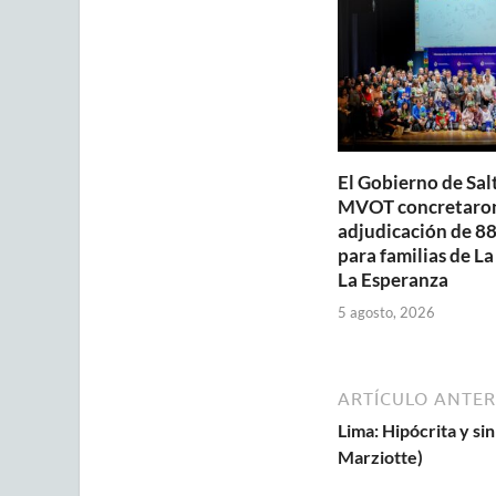
p
o
p
k
El Gobierno de Salt
MVOT concretaron
adjudicación de 88
para familias de La
La Esperanza
5 agosto, 2026
ARTÍCULO ANTER
Lima: Hipócrita y si
Marziotte)