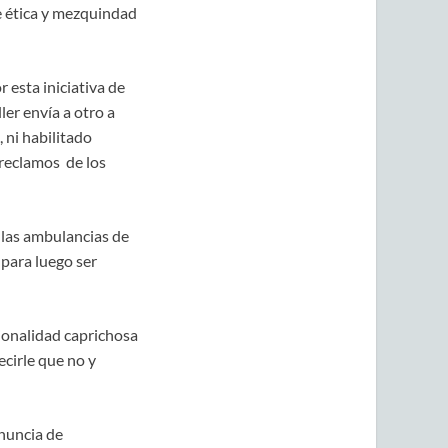
e ética y mezquindad
esta iniciativa de
ler envía a otro a
 ni habilitado
 reclamos de los
 las ambulancias de
 para luego ser
ionalidad caprichosa
cirle que no y
nuncia de