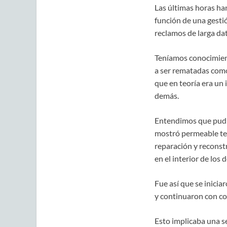
Las últimas horas han
función de una gesti
reclamos de larga dat
Teníamos conocimien
a ser rematadas como
que en teoría era un
demás.
Entendimos que pudie
mostró permeable te
reparación y reconst
en el interior de los
Fue así que se inici
y continuaron con co
Esto implicaba una s