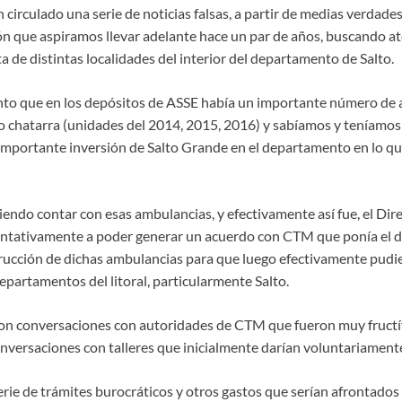
 circulado una serie de noticias falsas, a partir de medias verdad
ón que aspiramos llevar adelante hace un par de años, buscando at
a de distintas localidades del interior del departamento de Salto.
to que en los depósitos de ASSE había un importante número de 
 chatarra (unidades del 2014, 2015, 2016) y sabíamos y teníamos
 importante inversión de Salto Grande en el departamento en lo que
ndo contar con esas ambulancias, y efectivamente así fue, el Dir
ntativamente a poder generar un acuerdo con CTM que ponía el di
rucción de dichas ambulancias para que luego efectivamente pudie
 departamentos del litoral, particularmente Salto.
aron conversaciones con autoridades de CTM que fueron muy fructíf
nversaciones con talleres que inicialmente darían voluntariament
erie de trámites burocráticos y otros gastos que serían afrontado