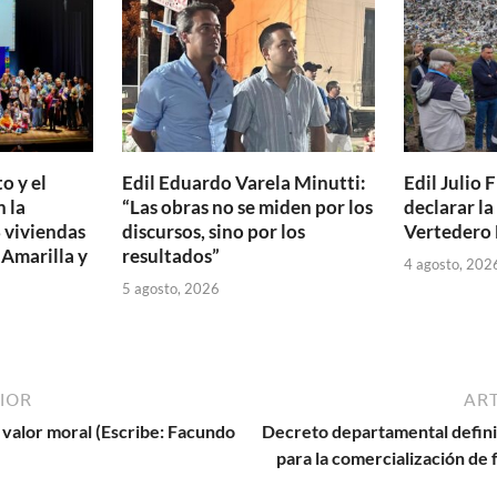
ti
r
o y el
Edil Eduardo Varela Minutti:
Edil Julio F
 la
“Las obras no se miden por los
declarar l
 viviendas
discursos, sino por los
Vertedero 
 Amarilla y
resultados”
4 agosto, 202
5 agosto, 2026
IOR
ART
n valor moral (Escribe: Facundo
Decreto departamental defini
para la comercialización de f