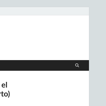
.uy
 el
to)