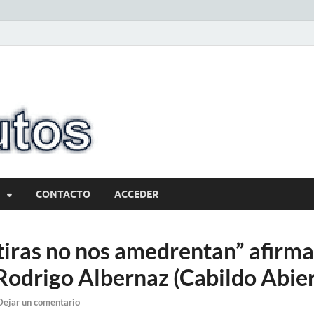
10minutos.com
Tu conexión con Salto
CONTACTO
ACCEDER
iras no nos amedrentan” afirma
Rodrigo Albernaz (Cabildo Abier
Dejar un comentario