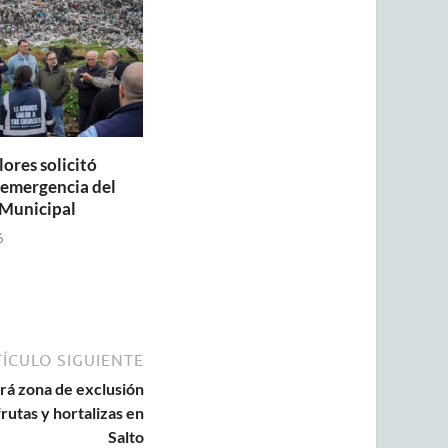
lores solicitó
a emergencia del
Municipal
6
ÍCULO SIGUIENTE
rá zona de exclusión
rutas y hortalizas en
Salto