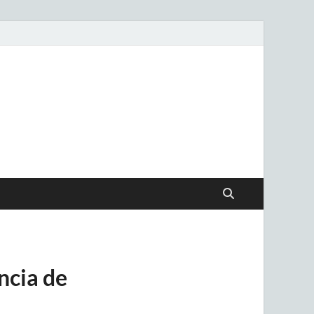
.uy
ncia de