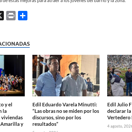
a de estas mejoras para atraer a los jóvenes del barrio y la zona.
X
P
C
ri
o
l
nt
m
p
ACIONADAS
ar
ti
r
o y el
Edil Eduardo Varela Minutti:
Edil Julio F
 la
“Las obras no se miden por los
declarar l
 viviendas
discursos, sino por los
Vertedero 
 Amarilla y
resultados”
4 agosto, 202