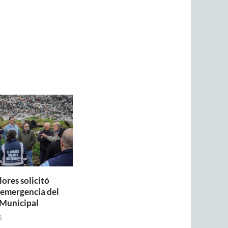
lores solicitó
a emergencia del
Municipal
6