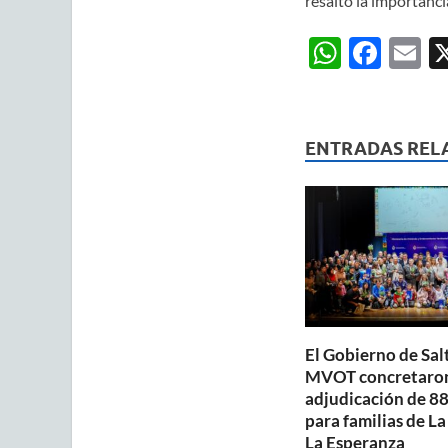
resaltó la importanci
W
F
E
h
ac
m
at
e
ai
s
b
ENTRADAS REL
A
o
p
o
p
k
El Gobierno de Salt
MVOT concretaron
adjudicación de 88
para familias de La
La Esperanza