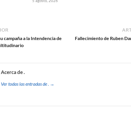
5 agosto, 2026
IOR
ART
su campaña a la Intendencia de
Fallecimiento de Ruben Dar
ltitudinario
Acerca de .
Ver todas las entradas de . →