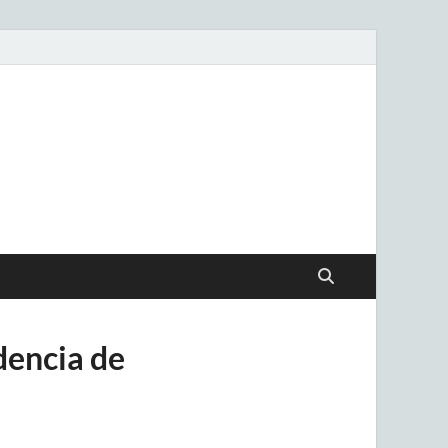
.uy
dencia de