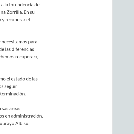
 a la Intendencia de
na Zorrilla. En su
 y recuperar el
e necesitamos para
de las diferencias
debemos recuperar»,
mo el estado de las
os seguir
eterminación.
rsas áreas
os en administración,
subrayó Albisu.