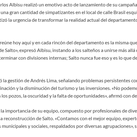
arlos Albisu realizó un emotivo acto de lanzamiento de su campaña
una gran cantidad de simpatizantes en el local de calle Brasil esqui
tizó la urgencia de transformar la realidad actual del departamento
 reúne hoy aquí y en cada rincón del departamento es la misma qu
de Salto», expresó Albisu, instando a los salteños a unirse más allá 
terminar con divisiones internas; Salto nunca fue eso y es lo que 
có la gestión de Andrés Lima, señalando problemas persistentes co
luminación y la disminución del turismo y las inversiones. «No podem
os pozos, la oscuridad y la falta de oportunidades», afirmó con d
 la importancia de su equipo, compuesto por profesionales de dive
 reconstrucción de Salto. «Contamos con el mejor equipo, expert
 municipales y sociales, respaldados por diversas agrupaciones», 