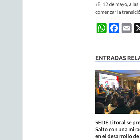
«El 12 de mayo, a las
comenzar la transició
W
F
E
h
ac
m
at
e
ai
s
b
ENTRADAS REL
A
o
p
o
p
k
SEDE Litoral se pr
Salto con una mira
en el desarrollo de