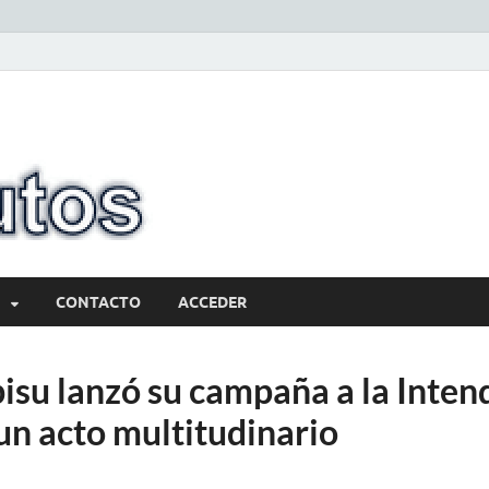
10minutos.com
Tu conexión con Salto
CONTACTO
ACCEDER
isu lanzó su campaña a la Inten
un acto multitudinario