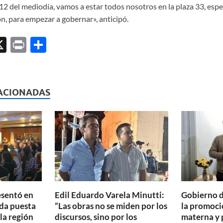
 12 del mediodía, vamos a estar todos nosotros en la plaza 33, esp
n, para empezar a gobernar», anticipó.
X
P
C
ri
o
l
nt
m
p
ACIONADAS
ar
ti
r
esentó en
Edil Eduardo Varela Minutti:
Gobierno d
da puesta
“Las obras no se miden por los
la promoció
 la región
discursos, sino por los
materna y 