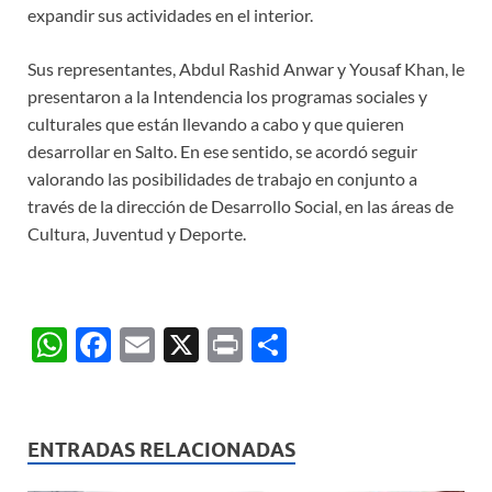
expandir sus actividades en el interior.
Sus representantes, Abdul Rashid Anwar y Yousaf Khan, le
presentaron a la Intendencia los programas sociales y
culturales que están llevando a cabo y que quieren
desarrollar en Salto. En ese sentido, se acordó seguir
valorando las posibilidades de trabajo en conjunto a
través de la dirección de Desarrollo Social, en las áreas de
Cultura, Juventud y Deporte.
W
F
E
X
P
C
h
ac
m
ri
o
at
e
ail
nt
m
s
b
p
ENTRADAS RELACIONADAS
A
o
ar