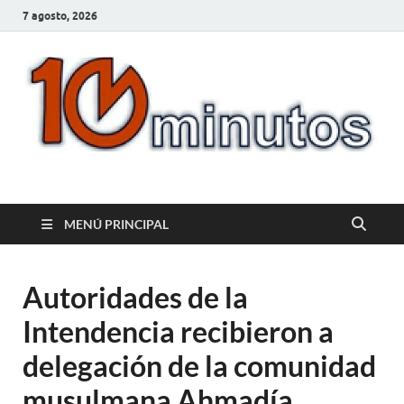
7 agosto, 2026
10minutos.com.uy
Tu conexión con Salto
MENÚ PRINCIPAL
Autoridades de la
Intendencia recibieron a
delegación de la comunidad
musulmana Ahmadía