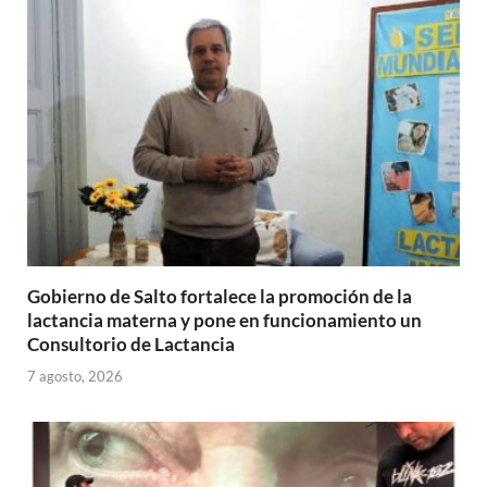
p
o
ti
p
k
r
Gobierno de Salto fortalece la promoción de la
lactancia materna y pone en funcionamiento un
Consultorio de Lactancia
7 agosto, 2026