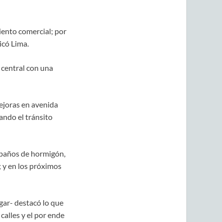
iento comercial; por
icó Lima.
 central con una
ejoras en avenida
tando el tránsito
e paños de hormigón,
 y en los próximos
gar- destacó lo que
calles y el por ende