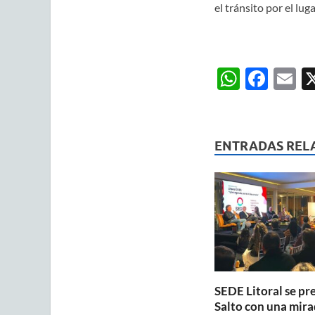
el tránsito por el lu
W
F
E
h
ac
m
at
e
ai
s
b
ENTRADAS REL
A
o
p
o
p
k
SEDE Litoral se pr
Salto con una mira