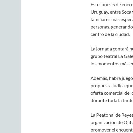
Este lunes 5 de enero
Uruguay, entre Soca 
familiares más espera
personas, generando 
centro de la ciudad.
La jornada contará n
grupo teatral La Gale
los momentos más emb
Además, habrá juegos
propuesta lúdica qu
oferta comercial de 
durante toda la tarde
La Peatonal de Reyes 
organización de Ojit
promover el encuentr