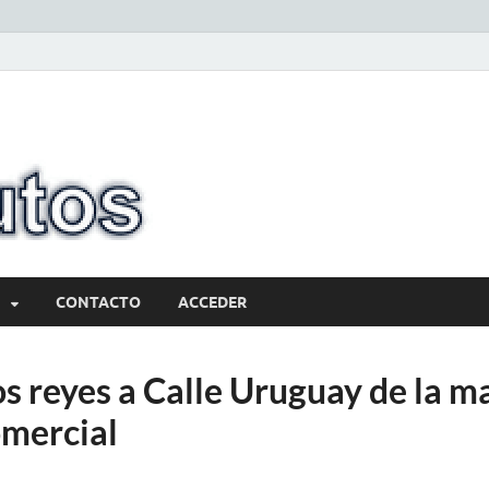
10minutos.com
Tu conexión con Salto
CONTACTO
ACCEDER
s reyes a Calle Uruguay de la m
mercial