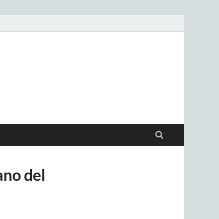
.uy
ano del