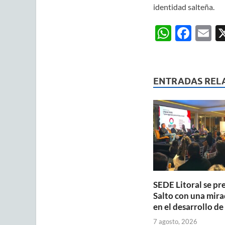
identidad salteña.
W
F
E
h
ac
m
at
e
ai
s
b
ENTRADAS REL
A
o
p
o
p
k
SEDE Litoral se pr
Salto con una mira
en el desarrollo de
7 agosto, 2026