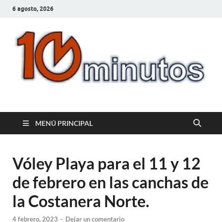
6 agosto, 2026
10minutos.com.uy
Tu conexión con Salto
MENÚ PRINCIPAL
Vóley Playa para el 11 y 12
de febrero en las canchas de
la Costanera Norte.
4 febrero, 2023
-
Dejar un comentario