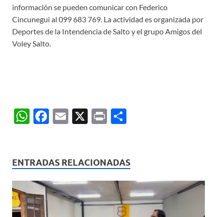
información se pueden comunicar con Federico
Cincunegui al 099 683 769. La actividad es organizada por
Deportes de la Intendencia de Salto y el grupo Amigos del
Voley Salto.
W
F
E
X
P
C
h
ac
m
ri
o
at
e
ail
nt
m
s
b
p
ENTRADAS RELACIONADAS
A
o
ar
p
o
ti
p
k
r