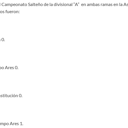
el Campeonato Salteño de la divisional “A” en ambas ramas en la A
dos fueron:
 0.
o Ares 0.
titución 0.
impo Ares 1.