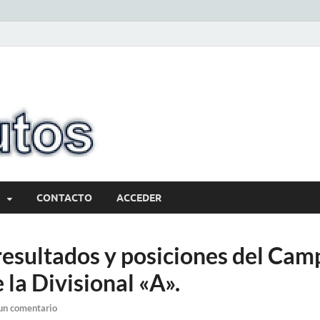
10minutos.com
Tu conexión con Salto
CONTACTO
ACCEDER
 resultados y posiciones del Ca
 la Divisional «A».
un comentario