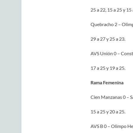
25 a 22, 15 a 25 y 15 
Quebracho 2 – Olimp
29 a 27 y 25 a 23.
AVS Unión 0 – Consti
17 a 25 y 19 a 25.
Rama Femenina
Cien Manzanas 0 – S
15 a 25 y 20 a 25.
AVS B 0 – Olimpo He