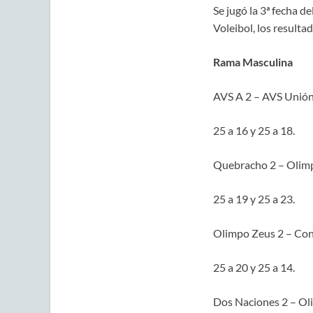
Se jugó la 3ª fecha d
Voleibol, los resulta
Rama Masculina
AVS A 2 – AVS Unión
25 a 16 y 25 a 18.
Quebracho 2 – Olimp
25 a 19 y 25 a 23.
Olimpo Zeus 2 – Cons
25 a 20 y 25 a 14.
Dos Naciones 2 – Ol