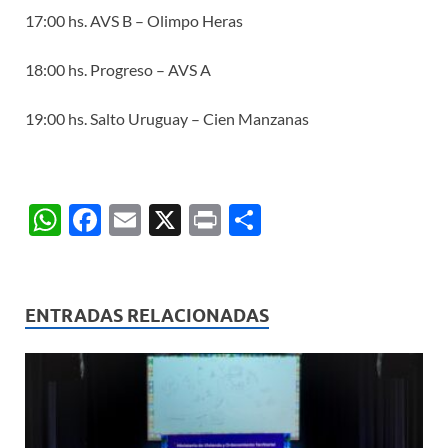
17:00 hs. AVS B – Olimpo Heras
18:00 hs. Progreso – AVS A
19:00 hs. Salto Uruguay – Cien Manzanas
W
F
E
X
P
C
h
ac
m
ri
o
at
e
ail
nt
m
s
b
p
ENTRADAS RELACIONADAS
A
o
ar
p
o
ti
p
k
r