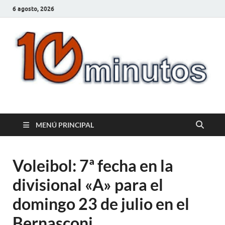
6 agosto, 2026
10minutos.com.uy
Tu conexión con Salto
MENÚ PRINCIPAL
Voleibol: 7ª fecha en la
divisional «A» para el
domingo 23 de julio en el
Bernasconi.