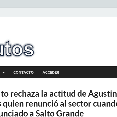
10minutos.com
Tu conexión con Salto
CONTACTO
ACCEDER
to rechaza la actitud de Agusti
s quien renunció al sector cuand
unciado a Salto Grande