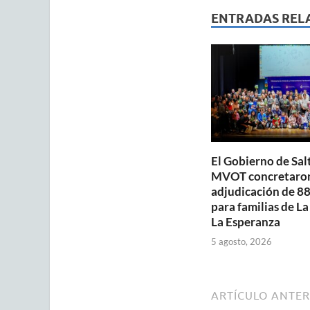
s
b
ENTRADAS REL
A
o
p
o
p
k
El Gobierno de Salt
MVOT concretaron
adjudicación de 88
para familias de La
La Esperanza
5 agosto, 2026
ARTÍCULO ANTER