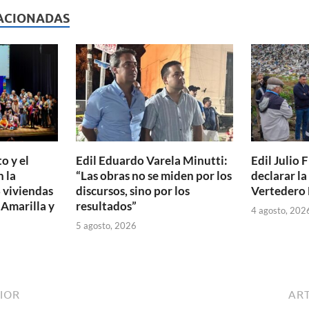
p
ACIONADAS
ar
ti
r
o y el
Edil Eduardo Varela Minutti:
Edil Julio F
 la
“Las obras no se miden por los
declarar l
 viviendas
discursos, sino por los
Vertedero 
 Amarilla y
resultados”
4 agosto, 202
5 agosto, 2026
IOR
ART