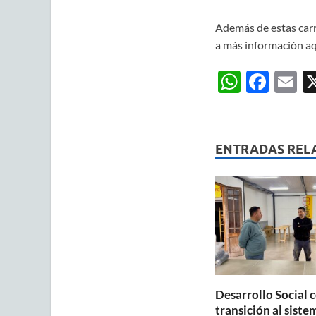
Además de estas carr
a más información a
W
F
E
h
ac
m
at
e
ai
s
b
ENTRADAS REL
A
o
p
o
p
k
Desarrollo Social 
transición al siste