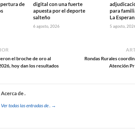
apertura de
digital con una fuerte
adjudicaci
os
apuesta por el deporte
para famili
salteño
La Esperan
6 agosto, 2026
5 agosto, 202
IOR
ART
ieron el broche de oro al
Rondas Rurales coordin
026, hoy dan los resultados
Atención Pr
Acerca de .
Ver todas las entradas de . →