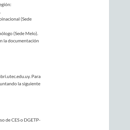
egión:
.
binacional (Sede
nólogo (Sede Melo).
ten la documentación
bri.utec.edu.uy. Para
juntando la siguiente
reso de CES o DGETP-