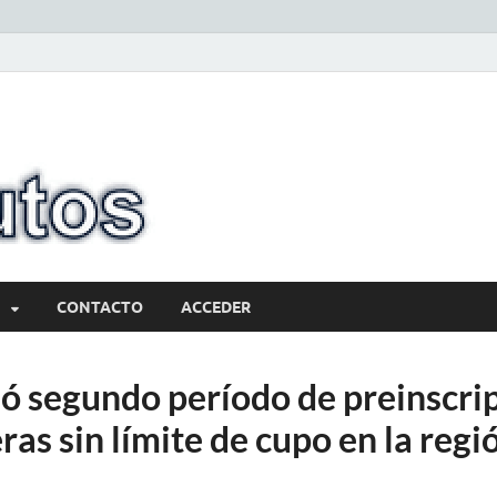
10minutos.com
Tu conexión con Salto
CONTACTO
ACCEDER
ó segundo período de preinscri
ras sin límite de cupo en la reg