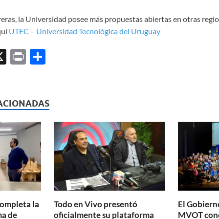
eras, la Universidad posee más propuestas abiertas en otras regio
quí
UTEC – Universidad Tecnológica del Uruguay
X
P
C
ri
o
l
nt
m
p
ACIONADAS
ar
ti
r
completa la
Todo en Vivo presentó
El Gobierno
ma de
oficialmente su plataforma
MVOT conc