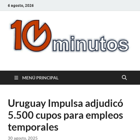
6 agosto, 2026
10minutos.com.uy
Tu conexión con Salto
MENÚ PRINCIPAL
Uruguay Impulsa adjudicó
5.500 cupos para empleos
temporales
30 agosto, 2025