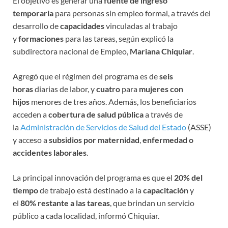
El objetivo es generar una
fuente de ingreso
temporaria
para personas sin empleo formal, a través del
desarrollo de
capacidades
vinculadas al trabajo
y
formaciones
para las tareas, según explicó la
subdirectora nacional de Empleo,
Mariana Chiquiar
.
Agregó que el régimen del programa es de
seis
horas
diarias de labor, y
cuatro
para
mujeres con
hijos
menores de tres años. Además, los beneficiarios
acceden a
cobertura de salud pública
a través de
la
Administración de Servicios de Salud del Estado
(ASSE)
y acceso a
subsidios por maternidad
,
enfermedad o
accidentes laborales
.
La principal innovación del programa es que el
20% del
tiempo
de trabajo está destinado a la
capacitación
y
el
80% restante a las tareas
, que brindan un servicio
público a cada localidad, informó Chiquiar.