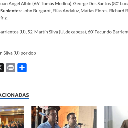
Juan Angel Albín (66′ Tomás Medina), George Dos Santos (80′ Lucas
.
Suplentes:
John Burgarot, Elías Andaluz, Matías Flores, Richard 
riz.
rrientos (U), 52′ Martín Silva (U, de cabeza), 60′ Facundo Barrient
n Silva (U) por dob
X
P
C
ri
o
l
nt
m
p
ACIONADAS
ar
ti
r