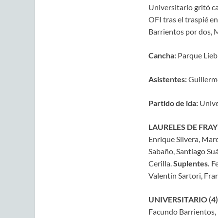
Universitario gritó c
OFI tras el traspié e
Barrientos por dos, M
Cancha:
Parque Liebi
Asistentes:
Guillerm
Partido de ida:
Univer
LAURELES DE FRAY 
Enrique Silvera, Marc
Sabaño, Santiago Suá
Cerilla.
Suplentes.
Fe
Valentín Sartori, Fra
UNIVERSITARIO (4)
Facundo Barrientos, D