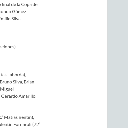
 final de la Copa de
 Facundo Gómez
milio Silva.
elones).
tías Laborda),
Bruno Silva, Brian
Miguel
, Gerardo Amarillo,
0′ Matías Bentín),
lentín Fornaroli (72′