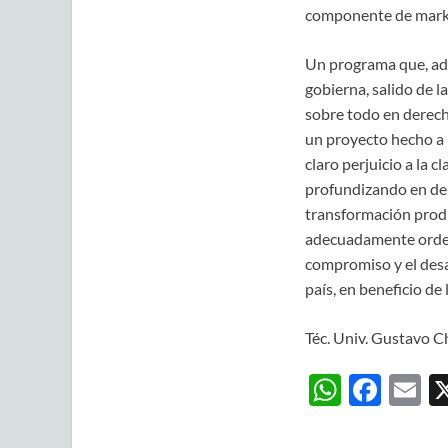
componente de marke
Un programa que, ade
gobierna, salido de l
sobre todo en derech
un proyecto hecho a 
claro perjuicio a la 
profundizando en dere
transformación produ
adecuadamente ordena
compromiso y el desa
país, en beneficio de
Téc. Univ. Gustavo C
W
F
E
h
ac
m