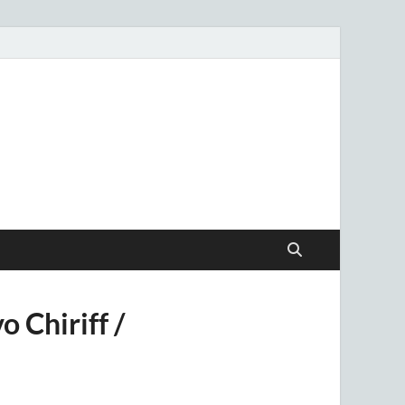
.uy
 Chiriff /