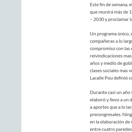
Este fin de semana, e
que reunirá más de 1
– 2030 y proclamar la
Un programa único, s
compañeras a lo largo
compromiso con las 
reivindicaciones mas
años y medio de gobie
clases sociales mas v
Lacalle Pou definió c
Durante casi un año 
elaboró y llevo a un
a aportes que a lo la
precongresales. Ning
en la elaboración de 
entre cuatro paredes,