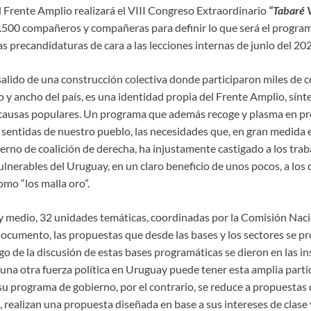
l Frente Amplio realizará el VIII Congreso Extraordinario
“Tabaré 
.500 compañeros y compañeras para definir lo que será el progra
s precandidaturas de cara a las lecciones internas de junio del 20
alido de una construcción colectiva donde participaron miles de
 y ancho del país, es una identidad propia del Frente Amplio, sínte
causas populares. Un programa que además recoge y plasma en pro
 sentidas de nuestro pueblo, las necesidades que, en gran medida e
rno de coalición de derecha, ha injustamente castigado a los traba
ulnerables del Uruguay, en un claro beneficio de unos pocos, a los 
omo “los malla oro”.
y medio, 32 unidades temáticas, coordinadas por la Comisión Nac
 documento, las propuestas que desde las bases y los sectores se 
rgo de la discusión de estas bases programáticas se dieron en las in
una otra fuerza política en Uruguay puede tener esta amplia part
su programa de gobierno, por el contrario, se reduce a propuestas 
 realizan una propuesta diseñada en base a sus intereses de clase 