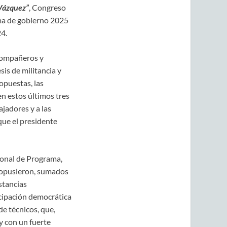
Vázquez”
, Congreso
ma de gobierno 2025
24.
 compañeros y
sis de militancia y
puestas, las
n estos últimos tres
jadores y a las
que el presidente
ional de Programa,
propusieron, sumados
stancias
icipación democrática
de técnicos, que,
y con un fuerte