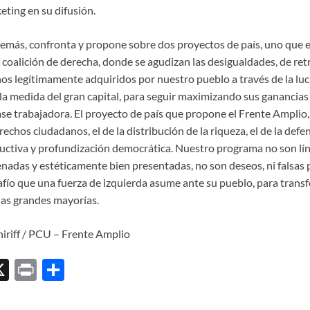
ting en su difusión.
más, confronta y propone sobre dos proyectos de país, uno que e
a coalición de derecha, donde se agudizan las desigualdades, de re
os legítimamente adquiridos por nuestro pueblo a través de la luch
la medida del gran capital, para seguir maximizando sus ganancias 
clase trabajadora. El proyecto de país que propone el Frente Amplio, 
chos ciudadanos, el de la distribución de la riqueza, el de la defen
ctiva y profundización democrática. Nuestro programa no son líne
das y estéticamente bien presentadas, no son deseos, ni falsas 
fío que una fuerza de izquierda asume ante su pueblo, para transfo
 las grandes mayorías.
hiriff / PCU – Frente Amplio
X
P
C
ri
o