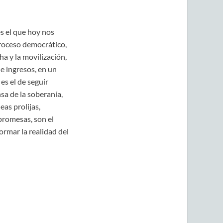
s el que hoy nos
troceso democrático,
a y la movilización,
e ingresos, en un
es el de seguir
sa de la soberanía,
as prolijas,
promesas, son el
rmar la realidad del