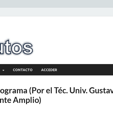
10minutos.com
Tu conexión con Salto
CONTACTO
ACCEDER
ograma (Por el Téc. Univ. Gustavo
nte Amplio)