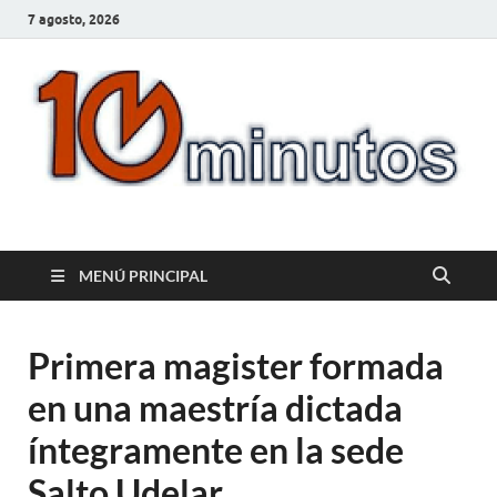
7 agosto, 2026
10minutos.com.uy
Tu conexión con Salto
MENÚ PRINCIPAL
Primera magister formada
en una maestría dictada
íntegramente en la sede
Salto Udelar