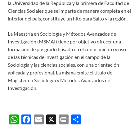
la Universidad de la República y la primera de Facultad de
Ciencias Sociales que se imparte de manera completa en el
interior del país, constituye un hito para Salto y la región.
La Maestría en Sociología y Métodos Avanzados de
Investigación (MSMAI) tiene por objetivo ofrecer una
formación de posgrado basada en el conocimiento y uso
de las técnicas de investigación en el campo de la
Sociología y las ciencias sociales, con una orientación
aplicada y profesional. La misma emite el título de
Magister en Sociología y Métodos Avanzados de
Investigación.
W
F
E
X
P
C
h
ac
m
ri
o