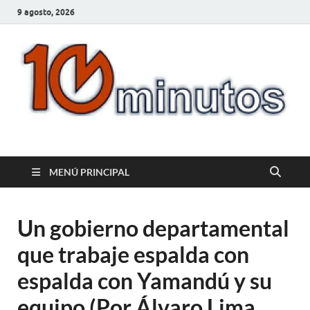
9 agosto, 2026
10minutos.com.uy
Tu conexión con Salto
MENÚ PRINCIPAL
Un gobierno departamental
que trabaje espalda con
espalda con Yamandú y su
equipo (Por Álvaro Lima,