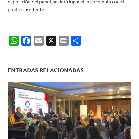
exposición del panel, se dará lugar al intercambio con el
público asistente.
W
F
E
X
P
C
h
ac
m
ri
o
at
e
ail
nt
m
s
b
p
ENTRADAS RELACIONADAS
A
o
ar
p
o
ti
p
k
r