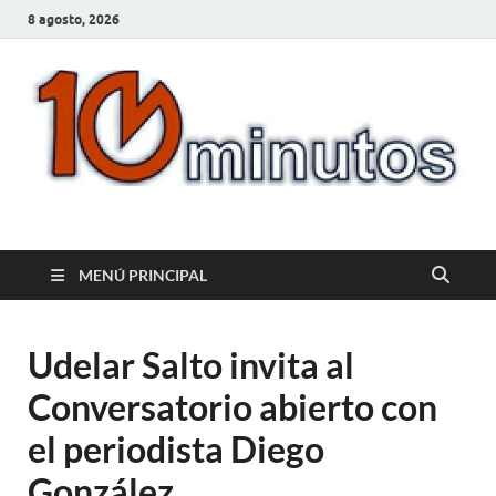
8 agosto, 2026
10minutos.com.uy
Tu conexión con Salto
MENÚ PRINCIPAL
Udelar Salto invita al
Conversatorio abierto con
el periodista Diego
González