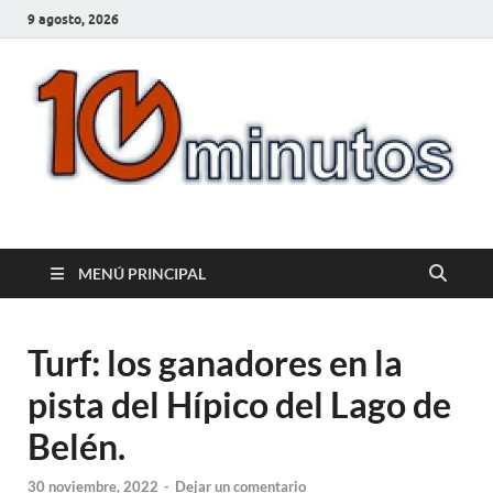
9 agosto, 2026
10minutos.com.uy
Tu conexión con Salto
MENÚ PRINCIPAL
Turf: los ganadores en la
pista del Hípico del Lago de
Belén.
30 noviembre, 2022
-
Dejar un comentario