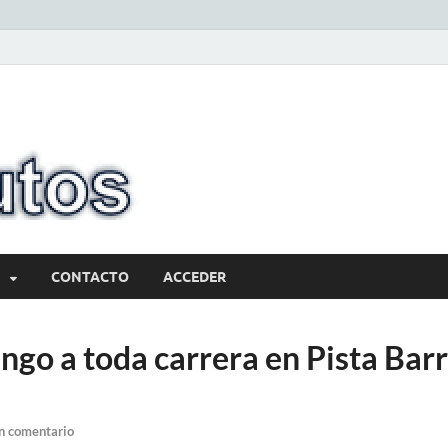
10minutos.com
Tu conexión con Salto
CONTACTO
ACCEDER
ngo a toda carrera en Pista Barr
n comentario