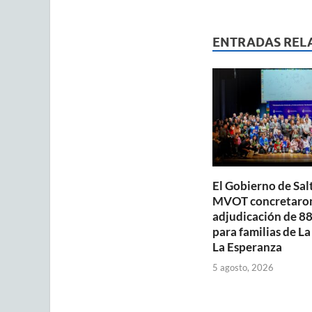
at
e
ai
s
b
ENTRADAS REL
A
o
p
o
p
k
El Gobierno de Salt
MVOT concretaron
adjudicación de 88
para familias de La
La Esperanza
5 agosto, 2026