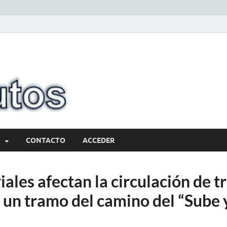
10minutos.com
Tu conexión con Salto
CONTACTO
ACCEDER
iales afectan la circulación de t
 un tramo del camino del “Sube 