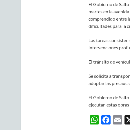
El Gobierno de Salto 
martes en la avenida
comprendido entre la
dificultades para la 
Las tareas consisten 
intervenciones profu
El tránsito de vehícu
Se solicita a transpo
adoptar las precauci
El Gobierno de Salto
ejecutan estas obras 
W
F
E
h
ac
m