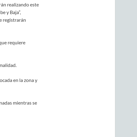
rán realizando este
e y Baja”,
e registrarán
 que requiere
rmalidad.
locada en la zona y
onadas mientras se