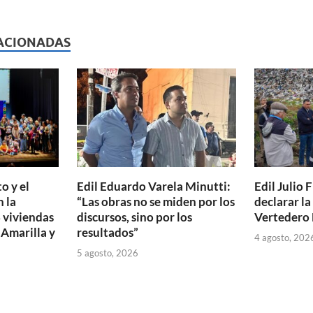
l
nt
m
p
ACIONADAS
ar
ti
r
o y el
Edil Eduardo Varela Minutti:
Edil Julio F
 la
“Las obras no se miden por los
declarar l
 viviendas
discursos, sino por los
Vertedero 
 Amarilla y
resultados”
4 agosto, 202
5 agosto, 2026