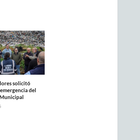
lores solicitó
a emergencia del
Municipal
6