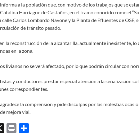
informa a la población que, con motivo de los trabajos que se esta
 Catalina Harriague de Castaños, en el tramo conocido como el “Sub
 calle Carlos Lombardo Navone y la Planta de Efluentes de OSE, s
circulación de tránsito pesado.
en la reconstrucción de la alcantarilla, actualmente inexistente, lo
ndas en la zona.
los livianos no se verá afectado, por lo que podrán circular con no
rtistas y conductores prestar especial atención a la señalización co
ones correspondientes.
 agradece la comprensión y pide disculpas por las molestias ocasi
de mejora vial.
X
P
C
ri
o