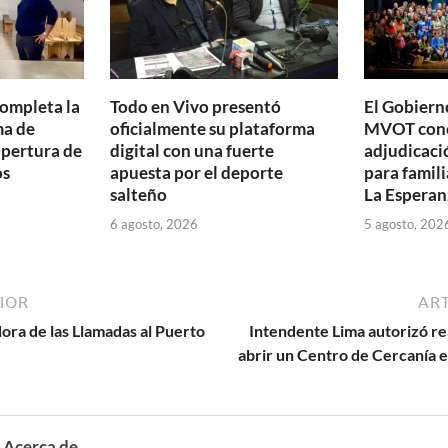
completa la
Todo en Vivo presentó
El Gobierno
ma de
oficialmente su plataforma
MVOT conc
apertura de
digital con una fuerte
adjudicaci
os
apuesta por el deporte
para famili
salteño
La Esperan
6 agosto, 2026
5 agosto, 202
IOR
ART
ora de las Llamadas al Puerto
Intendente Lima autorizó re
abrir un Centro de Cercanía e
Acerca de .