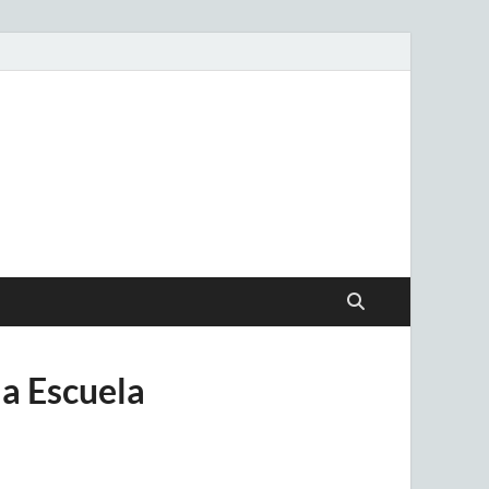
.uy
la Escuela