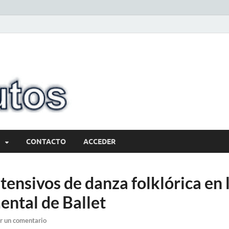
10minutos.com
Tu conexión con Salto
CONTACTO
ACCEDER
ntensivos de danza folklórica en 
ntal de Ballet
r un comentario