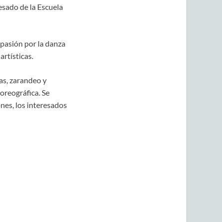
esado de la Escuela
 pasión por la danza
rtísticas.
as, zarandeo y
coreográfica. Se
ones, los interesados