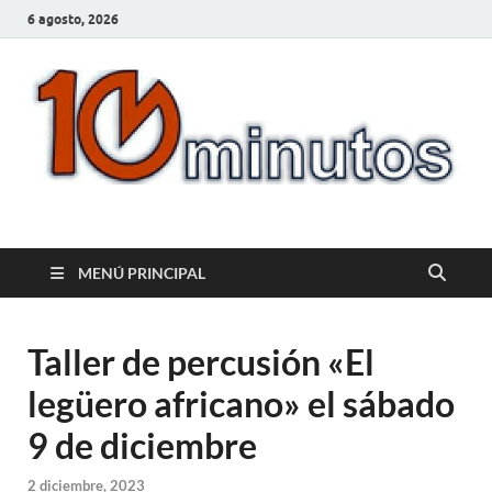
6 agosto, 2026
10minutos.com.uy
Tu conexión con Salto
MENÚ PRINCIPAL
Taller de percusión «El
legüero africano» el sábado
9 de diciembre
2 diciembre, 2023