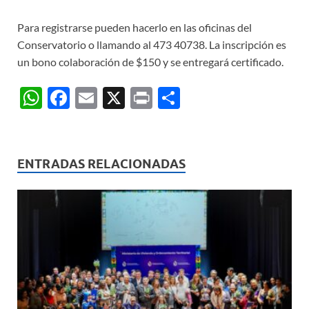
Para registrarse pueden hacerlo en las oficinas del
Conservatorio o llamando al 473 40738. La inscripción es
un bono colaboración de $150 y se entregará certificado.
W
F
E
X
P
C
h
ac
m
ri
o
at
e
ail
nt
m
s
b
p
ENTRADAS RELACIONADAS
A
o
ar
p
o
ti
p
k
r