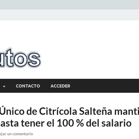
10minutos.com
Tu conexión con Salto
CONTACTO
ACCEDER
Único de Citrícola Salteña mant
sta tener el 100 % del salario
jar un comentario