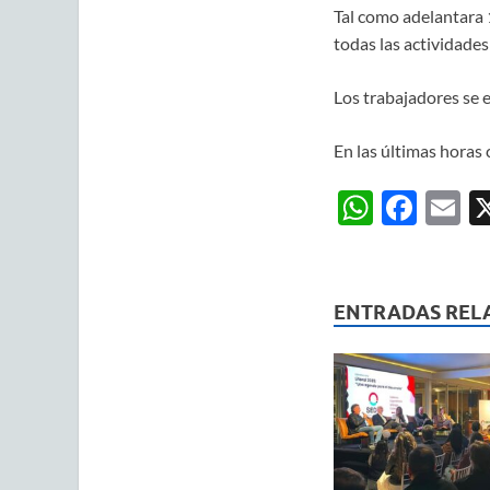
Tal como adelantara 1
todas las actividade
Los trabajadores se 
En las últimas horas 
W
F
E
h
ac
m
at
e
ai
s
b
ENTRADAS REL
A
o
p
o
p
k