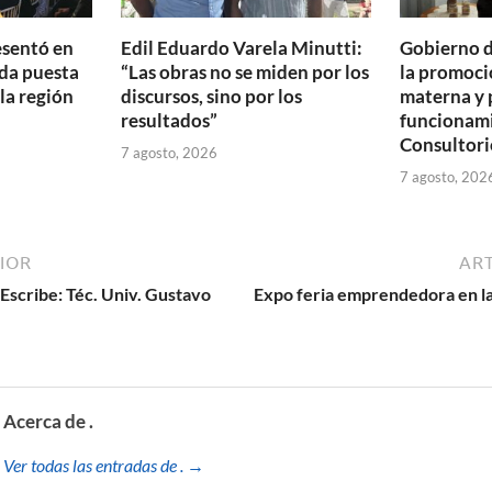
esentó en
Edil Eduardo Varela Minutti:
Gobierno d
da puesta
“Las obras no se miden por los
la promoció
 la región
discursos, sino por los
materna y 
resultados”
funcionam
Consultori
7 agosto, 2026
7 agosto, 202
IOR
ART
Escribe: Téc. Univ. Gustavo
Expo feria emprendedora en la 
Acerca de .
Ver todas las entradas de . →