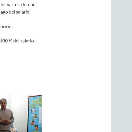
ado martes, detener
go del salario.
lución.
100 % del salario.