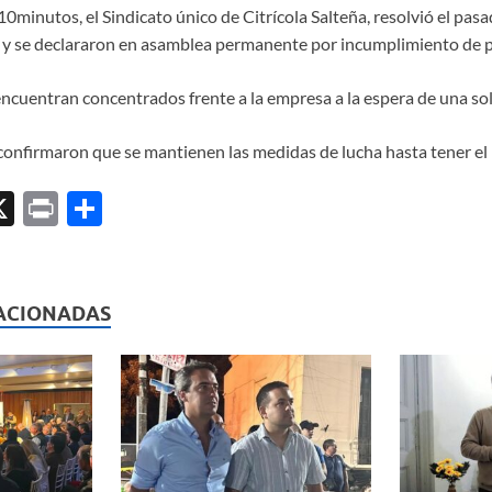
0minutos, el Sindicato único de Citrícola Salteña, resolvió el pas
s y se declararon en asamblea permanente por incumplimiento de pa
encuentran concentrados frente a la empresa a la espera de una so
confirmaron que se mantienen las medidas de lucha hasta tener el 
X
P
C
ri
o
l
nt
m
p
ACIONADAS
ar
ti
r