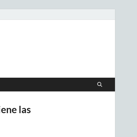
.uy
iene las