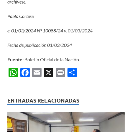
archívese.
Pablo Cortese
e. 01/03/2024 N° 10088/24 v. 01/03/2024
Fecha de publicación 01/03/2024
Fuente:
Boletín Oficial de la Nación
W
F
E
X
P
C
h
ac
m
ri
o
at
e
ail
nt
m
s
b
p
ENTRADAS RELACIONADAS
A
o
ar
p
o
ti
p
k
r