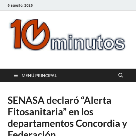
6 agosto, 2026
10minutos.com.uy
Tu conexión con Salto
MENÚ PRINCIPAL
SENASA declaró “Alerta
Fitosanitaria” en los
departamentos Concordia y
Federación