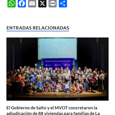
W
F
E
X
P
C
h
ac
m
ri
o
at
e
ail
nt
m
s
b
p
ENTRADAS RELACIONADAS
A
o
ar
p
o
ti
p
k
r
El Gobierno de Salto y el MVOT concretaron la
adjudicación de 88 viviendas para familias de La