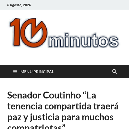
6 agosto, 2026
10minutos.com.uy
Tu conexión con Salto
MENÚ PRINCIPAL
Senador Coutinho “La
tenencia compartida traerá
paz y justicia para muchos
compatriotas”