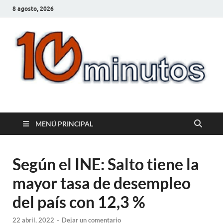
8 agosto, 2026
10minutos.com.uy
Tu conexión con Salto
MENÚ PRINCIPAL
Según el INE: Salto tiene la
mayor tasa de desempleo
del país con 12,3 %
22 abril, 2022
-
Dejar un comentario