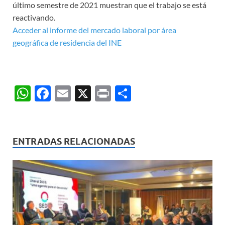
último semestre de 2021 muestran que el trabajo se está
reactivando.
Acceder al informe del mercado laboral por área
geográfica de residencia del INE
W
F
E
X
P
C
h
ac
m
ri
o
at
e
ail
nt
m
s
b
p
ENTRADAS RELACIONADAS
A
o
ar
p
o
ti
p
k
r