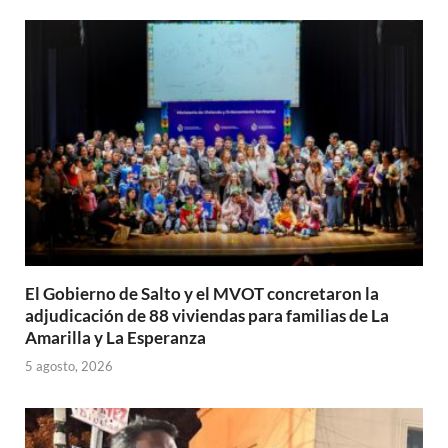
A
o
ar
p
o
ti
p
k
r
El Gobierno de Salto y el MVOT concretaron la
adjudicación de 88 viviendas para familias de La
Amarilla y La Esperanza
5 agosto, 2026