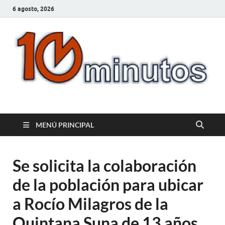
6 agosto, 2026
10minutos.com.uy
Tu conexión con Salto
MENÚ PRINCIPAL
Se solicita la colaboración
de la población para ubicar
a Rocío Milagros de la
Quintana Suna de 13 años