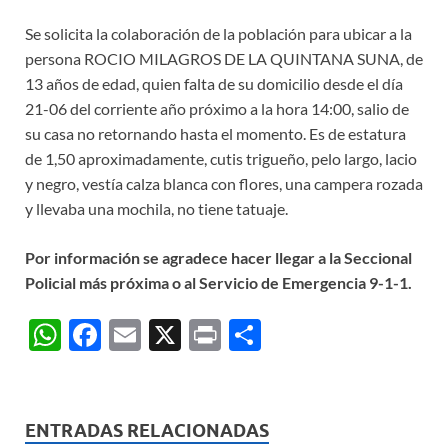
Se solicita la colaboración de la población para ubicar a la
persona
ROCIO MILAGROS DE LA QUINTANA SUNA, de
13
años de edad, quien falta de su domicilio desde el día
21-06
del corriente año próximo a la hora 14:00, salio de
su casa no retornando hasta el momento. Es de estatura
de 1,50 aproximadamente, cutis trigueño, pelo largo, lacio
y negro, vestía calza blanca con flores, una campera rozada
y llevaba una mochila, no tiene tatuaje.
Por información se agradece hacer llegar a la Seccional
Policial más próxima o al Servicio de Emergencia 9-1-1.
W
F
E
X
P
C
h
ac
m
ri
o
at
e
ail
nt
m
s
b
p
ENTRADAS RELACIONADAS