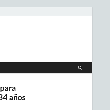
.uy
 para
 34 años