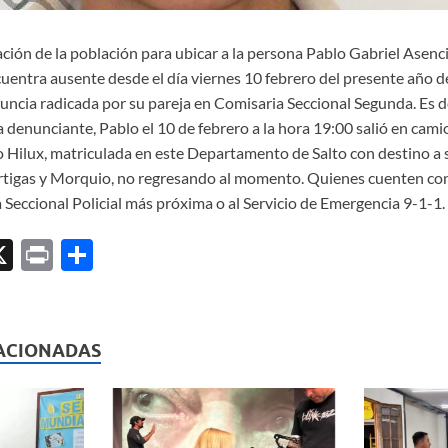
ración de la población para ubicar a la persona Pablo Gabriel Asen
uentra ausente desde el día viernes 10 febrero del presente año d
uncia radicada por su pareja en Comisaria Seccional Segunda. Es 
 denunciante, Pablo el 10 de febrero a la hora 19:00 salió en cam
Hilux, matriculada en este Departamento de Salto con destino a 
 Artigas y Morquio, no regresando al momento. Quienes cuenten co
 Seccional Policial más próxima o al Servicio de Emergencia 9-1-1.
X
P
C
ri
o
l
nt
m
p
ACIONADAS
ar
ti
r