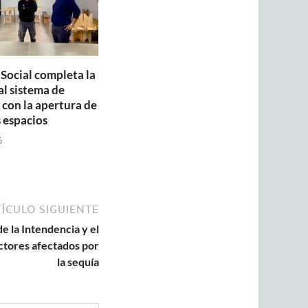
 Social completa la
al sistema de
con la apertura de
 espacios
6
ÍCULO SIGUIENTE
e la Intendencia y el
ctores afectados por
la sequía