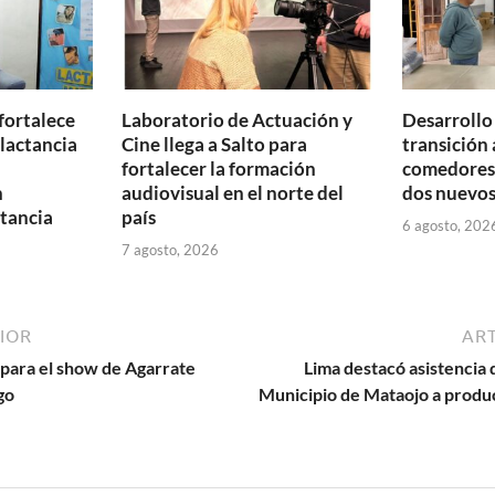
fortalece
Laboratorio de Actuación y
Desarrollo
 lactancia
Cine llega a Salto para
transición 
fortalecer la formación
comedores 
n
audiovisual en el norte del
dos nuevos
tancia
país
6 agosto, 202
7 agosto, 2026
IOR
ART
para el show de Agarrate
Lima destacó asistencia d
go
Municipio de Mataojo a produ