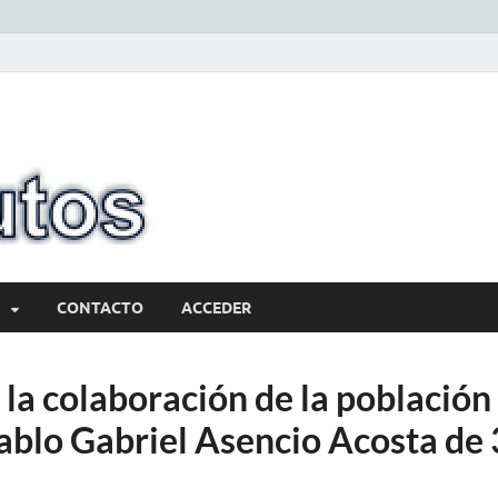
10minutos.com
Tu conexión con Salto
CONTACTO
ACCEDER
a la colaboración de la población
Pablo Gabriel Asencio Acosta de