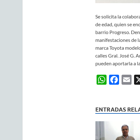
Se solicita la colabo
de edad, quien se enc
barrio Progreso. Den
manifestaciones de la
marca Toyota modelo 
calles Gral. José G.
pueden aportarla a la
W
F
E
h
ac
m
at
e
ai
s
b
ENTRADAS REL
A
o
p
o
p
k