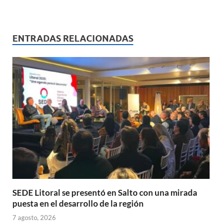
h
ac
m
ri
o
at
e
ail
nt
m
s
b
p
ENTRADAS RELACIONADAS
A
o
ar
p
o
ti
p
k
r
SEDE Litoral se presentó en Salto con una mirada
puesta en el desarrollo de la región
7 agosto, 2026