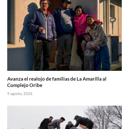
p
o
ti
p
k
r
Avanza el realojo de familias de La Amarilla al
Complejo Oribe
9 agosto, 2026