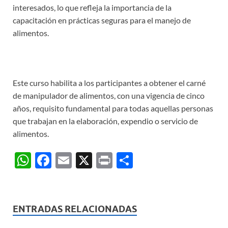
interesados, lo que refleja la importancia de la
capacitación en prácticas seguras para el manejo de
alimentos.
Este curso habilita a los participantes a obtener el carné
de manipulador de alimentos, con una vigencia de cinco
años, requisito fundamental para todas aquellas personas
que trabajan en la elaboración, expendio o servicio de
alimentos.
W
F
E
X
P
C
h
ac
m
ri
o
at
e
ail
nt
m
s
b
p
ENTRADAS RELACIONADAS
A
o
ar