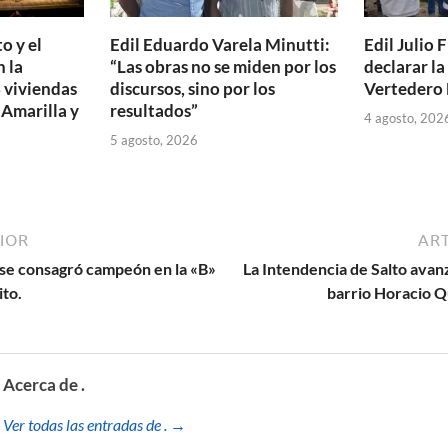
o y el
Edil Eduardo Varela Minutti:
Edil Julio F
 la
“Las obras no se miden por los
declarar l
 viviendas
discursos, sino por los
Vertedero 
 Amarilla y
resultados”
4 agosto, 202
5 agosto, 2026
IOR
ART
a se consagró campeón en la «B»
La Intendencia de Salto avan
ito.
barrio Horacio Q
Acerca de .
Ver todas las entradas de . →