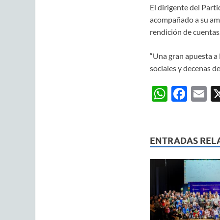
El dirigente del Par
acompañado a su amigo
rendición de cuentas
“Una gran apuesta a l
sociales y decenas de
W
F
E
h
ac
m
at
e
ai
s
b
ENTRADAS REL
A
o
p
o
p
k