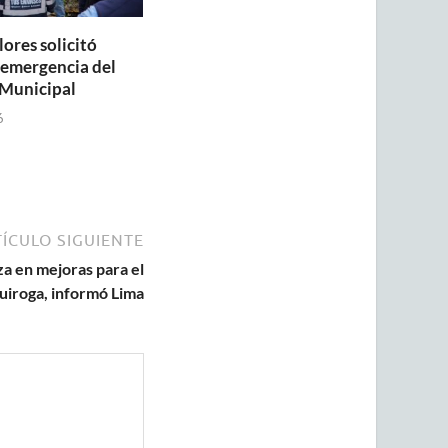
lores solicitó
a emergencia del
Municipal
6
ÍCULO SIGUIENTE
za en mejoras para el
uiroga, informó Lima