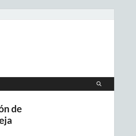
.uy
ión de
eja