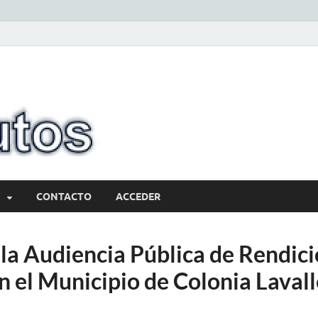
10minutos.com
Tu conexión con Salto
CONTACTO
ACCEDER
 la Audiencia Pública de Rendic
 el Municipio de Colonia Lavall