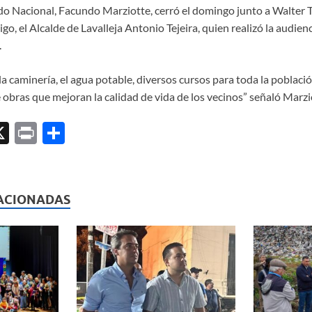
tido Nacional, Facundo Marziotte, cerró el domingo junto a Walter
, el Alcalde de Lavalleja Antonio Tejeira, quien realizó la audienc
.
a caminería, el agua potable, diversos cursos para toda la població
 obras que mejoran la calidad de vida de los vecinos” señaló Marzi
X
P
C
ri
o
l
nt
m
p
ACIONADAS
ar
ti
r