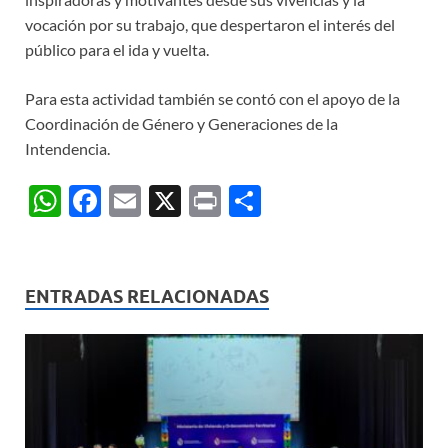
vocación por su trabajo, que despertaron el interés del
público para el ida y vuelta.
Para esta actividad también se contó con el apoyo de la
Coordinación de Género y Generaciones de la
Intendencia.
W
F
E
X
P
C
h
ac
m
ri
o
at
e
ail
nt
m
s
b
p
ENTRADAS RELACIONADAS
A
o
ar
p
o
ti
p
k
r