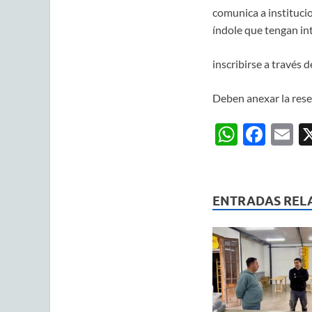
comunica a institucio
índole que tengan int
inscribirse a través d
Deben anexar la rese
W
F
E
h
ac
m
at
e
ai
s
b
ENTRADAS REL
A
o
p
o
p
k