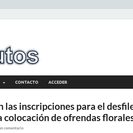
10minutos.com
Tu conexión con Salto
CONTACTO
ACCEDER
n las inscripciones para el desfil
a colocación de ofrendas florale
un comentario