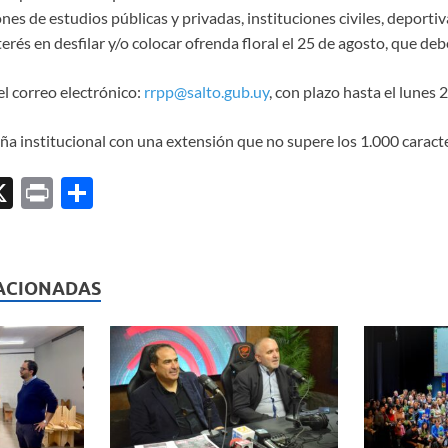
nes de estudios públicas y privadas, instituciones civiles, deportiv
erés en desfilar y/o colocar ofrenda floral el 25 de agosto, que de
el correo electrónico:
rrpp@salto.gub.uy
, con plazo hasta el lunes 
ña institucional con una extensión que no supere los 1.000 caracte
X
P
C
ri
o
l
nt
m
p
ACIONADAS
ar
ti
r