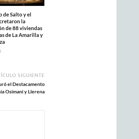
 de Salto y el
retaron la
ón de 88 viviendas
as de La Amarilla y
za
6
ÍCULO SIGUIENTE
guró el Destacamento
nia Osimani y Llerena