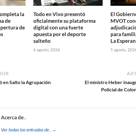
completa la
Todo en Vivo presentó
El Gobierno
ma de
oficialmente su plataforma
MVOT conc
apertura de
digital con una fuerte
adjudicaci
os
apuesta por el deporte
para famili
salteño
La Esperan
6 agosto, 2026
5 agosto, 202
IOR
ART
ó en Salto la Agrupación
El ministro Heber inau
Policial de Colo
Acerca de .
Ver todas las entradas de . →