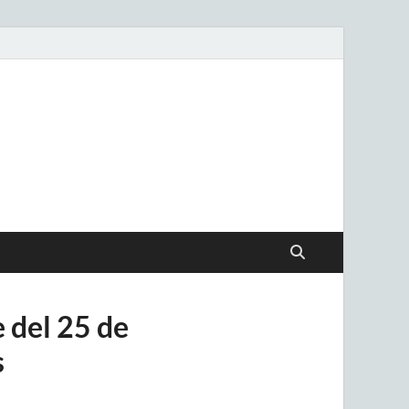
.uy
e del 25 de
s