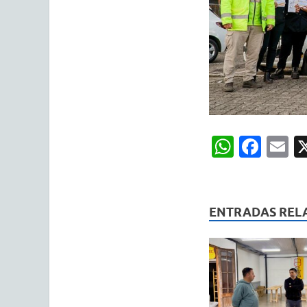
W
F
E
h
ac
m
at
e
ai
s
b
ENTRADAS REL
A
o
p
o
p
k