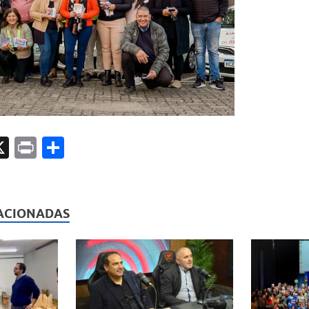
X
P
C
ri
o
l
nt
m
p
ACIONADAS
ar
ti
r