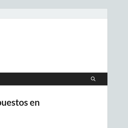
.uy
puestos en