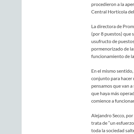
procedieron a la aper
Central Hortícola del
La directora de Prom
(por 8 puestos) que s
usufructo de puestos
pormenorizado de las 
funcionamiento de la 
En el mismo sentido,
conjunto para hacer 
pensamos que van a 
que haya más operad
comience a funcionar
Alejandro Secco, por 
trata de “un esfuerz
toda la sociedad sal