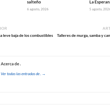
salteño
La Esperan
6 agosto, 2026
5 agosto, 202
IOR
ART
 leve baja de los combustibles
Talleres de murga, samba y c
Acerca de .
Ver todas las entradas de . →