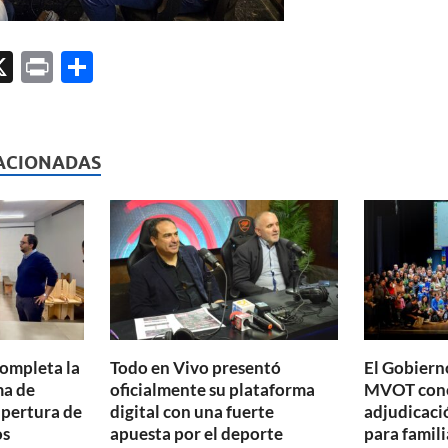
X
P
C
ri
o
l
nt
m
p
ACIONADAS
ar
ti
r
completa la
Todo en Vivo presentó
El Gobierno
ma de
oficialmente su plataforma
MVOT conc
apertura de
digital con una fuerte
adjudicaci
os
apuesta por el deporte
para famili