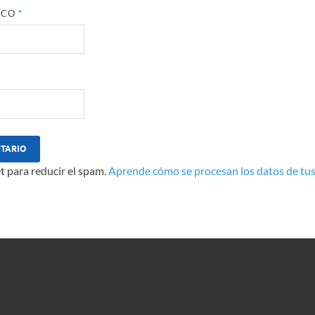
ICO
*
t para reducir el spam.
Aprende cómo se procesan los datos de tus