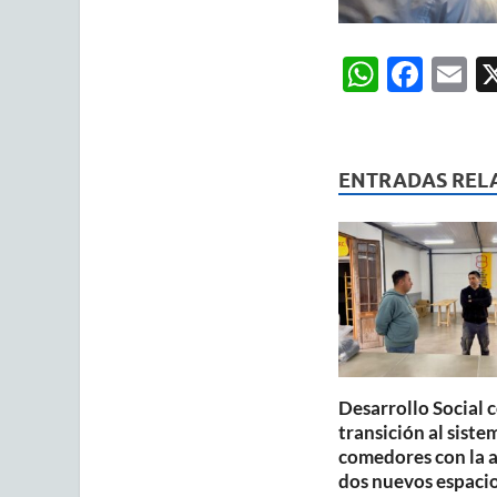
W
F
E
h
ac
m
at
e
ai
s
b
ENTRADAS REL
A
o
p
o
p
k
Desarrollo Social 
transición al siste
comedores con la 
dos nuevos espaci