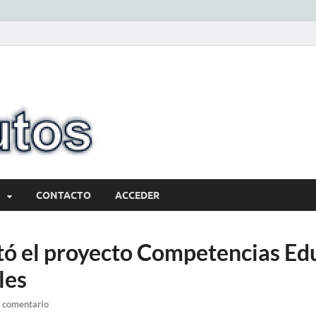
10minutos.com
Tu conexión con Salto
CONTACTO
ACCEDER
tó el proyecto Competencias Ed
les
 comentario