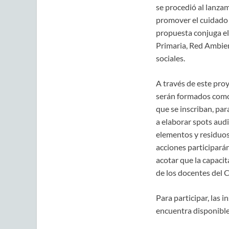
se procedió al lanza
promover el cuidado d
propuesta conjuga el 
Primaria, Red Ambient
sociales.
A través de este proy
serán formados como p
que se inscriban, par
a elaborar spots audi
elementos y residuos 
acciones participará
acotar que la capacit
de los docentes del C
Para participar, las 
encuentra disponible 