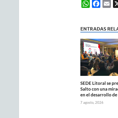
W
F
E
h
ac
m
at
e
ai
s
b
ENTRADAS REL
A
o
p
o
p
k
SEDE Litoral se pr
Salto con una mira
en el desarrollo de
7 agosto, 2026