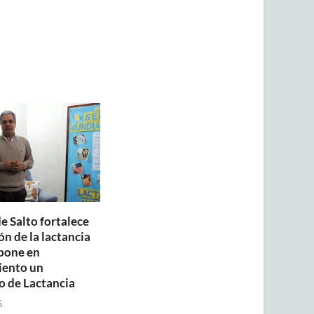
e Salto fortalece
n de la lactancia
pone en
iento un
o de Lactancia
6