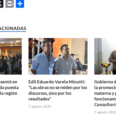
X
P
C
ri
o
l
nt
m
p
ACIONADAS
ar
ti
r
esentó en
Edil Eduardo Varela Minutti:
Gobierno d
da puesta
“Las obras no se miden por los
la promoció
 la región
discursos, sino por los
materna y 
resultados”
funcionam
Consultori
7 agosto, 2026
7 agosto, 202