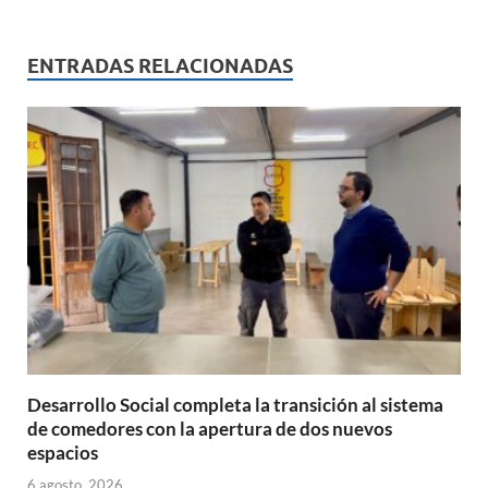
at
e
ail
nt
m
s
b
p
ENTRADAS RELACIONADAS
A
o
ar
p
o
ti
p
k
r
Desarrollo Social completa la transición al sistema
de comedores con la apertura de dos nuevos
espacios
6 agosto, 2026