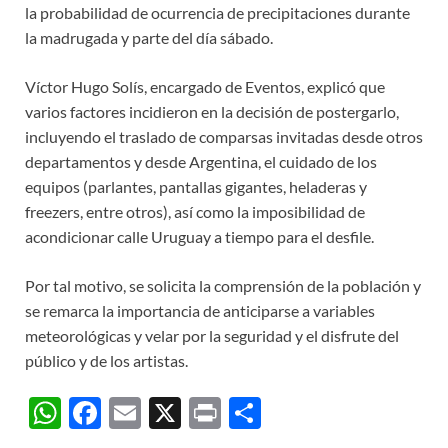
la probabilidad de ocurrencia de precipitaciones durante
la madrugada y parte del día sábado.
Víctor Hugo Solís, encargado de Eventos, explicó que
varios factores incidieron en la decisión de postergarlo,
incluyendo el traslado de comparsas invitadas desde otros
departamentos y desde Argentina, el cuidado de los
equipos (parlantes, pantallas gigantes, heladeras y
freezers, entre otros), así como la imposibilidad de
acondicionar calle Uruguay a tiempo para el desfile.
Por tal motivo, se solicita la comprensión de la población y
se remarca la importancia de anticiparse a variables
meteorológicas y velar por la seguridad y el disfrute del
público y de los artistas.
W
F
E
X
P
C
h
ac
m
ri
o