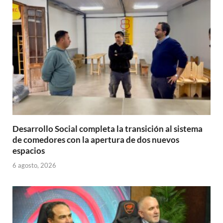
p
o
ti
p
k
r
Desarrollo Social completa la transición al sistema
de comedores con la apertura de dos nuevos
espacios
6 agosto, 2026