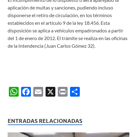
aplicación de multas y sanciones, pudiendo incluso
disponerse el retiro de circulación, en los términos
establecidos en el artículo 9 de la ley 18.456. Esta
disposición se aplica a vehículos empadronados a partir
del 1 de enero de 2012. El trámite se realiza en las oficinas
de la Intendencia (Juan Carlos Gómez 32).
W
F
E
X
P
C
h
ac
m
ri
o
at
e
ail
nt
m
s
b
p
ENTRADAS RELACIONADAS
A
o
ar