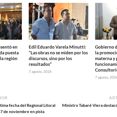
ar
ti
r
esentó en
Edil Eduardo Varela Minutti:
Gobierno d
da puesta
“Las obras no se miden por los
la promoció
 la región
discursos, sino por los
materna y 
resultados”
funcionam
Consultori
7 agosto, 2026
7 agosto, 202
IOR
ART
tima fecha del Regional Litoral
Ministro Tabaré Viera destacó
7 de noviembre en pista