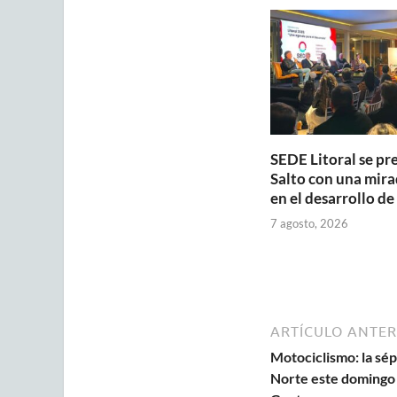
A
o
p
o
p
k
SEDE Litoral se pr
Salto con una mira
en el desarrollo de
7 agosto, 2026
ARTÍCULO ANTER
Motociclismo: la sép
Norte este domingo 