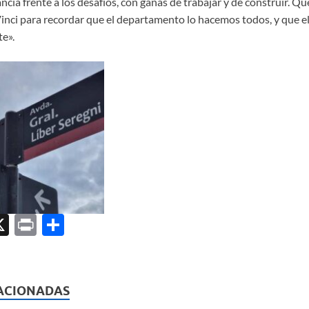
ncia frente a los desafíos, con ganas de trabajar y de construir. Qu
ci para recordar que el departamento lo hacemos todos, y que el 
te».
X
P
C
ri
o
l
nt
m
p
ACIONADAS