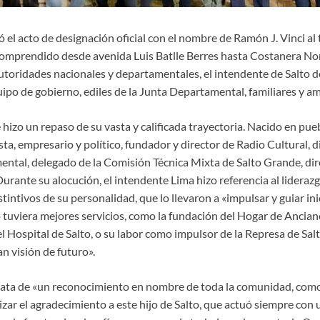
zó el acto de designación oficial con el nombre de Ramón J. Vinci al
omprendido desde avenida Luis Batlle Berres hasta Costanera Nor
autoridades nacionales y departamentales, el intendente de Salto 
ipo de gobierno, ediles de la Junta Departamental, familiares y am
 hizo un repaso de su vasta y calificada trayectoria. Nacido en pu
sta, empresario y político, fundador y director de Radio Cultural, d
ntal, delegado de la Comisión Técnica Mixta de Salto Grande, dir
Durante su alocución, el intendente Lima hizo referencia al lidera
tintivos de su personalidad, que lo llevaron a «impulsar y guiar ini
o tuviera mejores servicios, como la fundación del Hogar de Ancian
del Hospital de Salto, o su labor como impulsor de la Represa de Sa
 visión de futuro».
rata de «un reconocimiento en nombre de toda la comunidad, com
izar el agradecimiento a este hijo de Salto, que actuó siempre con 