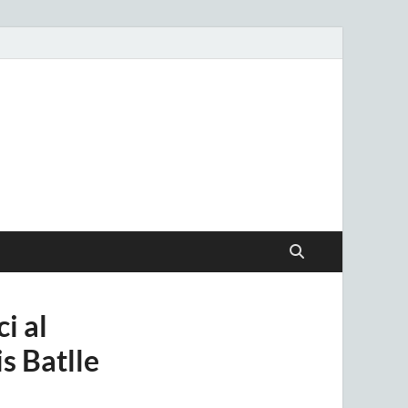
.uy
i al
s Batlle