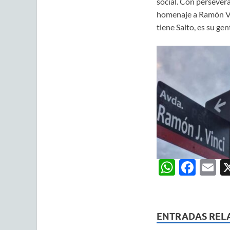
social. Con persevera
homenaje a Ramón Vin
tiene Salto, es su gen
W
F
E
h
ac
m
at
e
ai
s
b
ENTRADAS REL