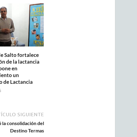
e Salto fortalece
n de la lactancia
pone en
iento un
o de Lactancia
6
ÍCULO SIGUIENTE
 la consolidación del
Destino Termas