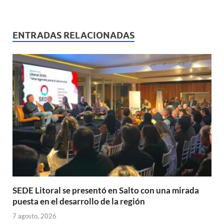
h
ac
m
ri
o
at
e
ail
nt
m
s
b
p
ENTRADAS RELACIONADAS
A
o
ar
p
o
ti
p
k
r
SEDE Litoral se presentó en Salto con una mirada
puesta en el desarrollo de la región
7 agosto, 2026