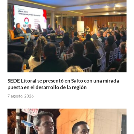
p
o
ti
p
k
r
SEDE Litoral se presentó en Salto con una mirada
puesta en el desarrollo de la región
7 agosto, 2026