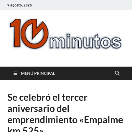
9 agosto, 2026
10minutos.com.uy
Tu conexión con Salto
MENÚ PRINCIPAL
Se celebró el tercer
aniversario del
emprendimiento «Empalme
km 525»