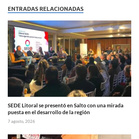
s
b
p
ENTRADAS RELACIONADAS
A
o
ar
p
o
ti
p
k
r
SEDE Litoral se presentó en Salto con una mirada
puesta en el desarrollo de la región
7 agosto, 2026