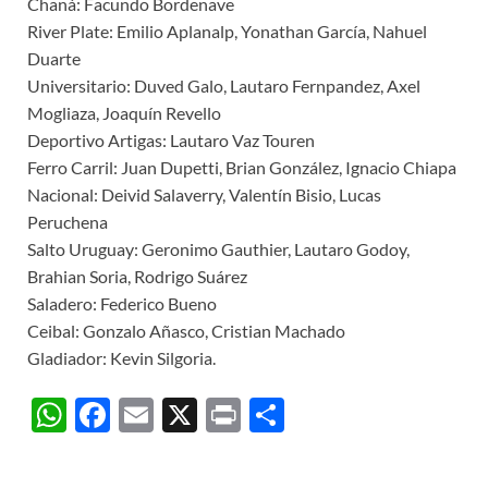
Chaná: Facundo Bordenave
River Plate: Emilio Aplanalp, Yonathan García, Nahuel
Duarte
Universitario: Duved Galo, Lautaro Fernpandez, Axel
Mogliaza, Joaquín Revello
Deportivo Artigas: Lautaro Vaz Touren
Ferro Carril: Juan Dupetti, Brian González, Ignacio Chiapa
Nacional: Deivid Salaverry, Valentín Bisio, Lucas
Peruchena
Salto Uruguay: Geronimo Gauthier, Lautaro Godoy,
Brahian Soria, Rodrigo Suárez
Saladero: Federico Bueno
Ceibal: Gonzalo Añasco, Cristian Machado
Gladiador: Kevin Silgoria.
W
F
E
X
P
C
h
ac
m
ri
o
at
e
ail
nt
m