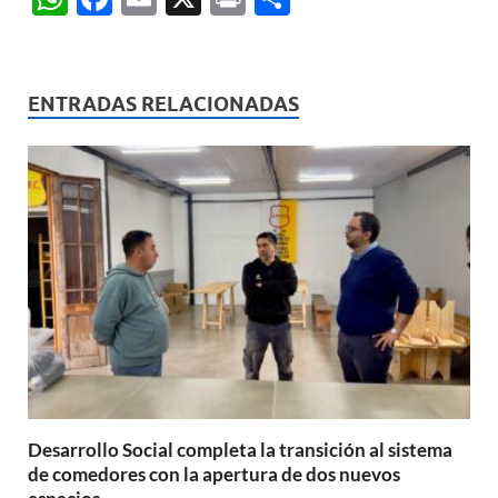
h
ac
m
ri
o
at
e
ail
nt
m
s
b
p
ENTRADAS RELACIONADAS
A
o
ar
p
o
ti
p
k
r
Desarrollo Social completa la transición al sistema
de comedores con la apertura de dos nuevos