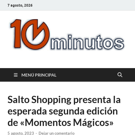
7 agosto, 2026
10minutos.com.uy
Tu conexión con Salto
MENÚ PRINCIPAL
Salto Shopping presenta la
esperada segunda edición
de «Momentos Mágicos»
5 agosto, 2023
-
Dejar un comentario