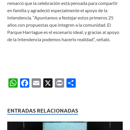
remarcó que la celebración está pensada para compartir
en familia y agradeció especialmente el apoyo de la
Intendencia. “Apuntamos a festejar estos primeros 25
años con propuestas que integren a la comunidad. El
Parque Harriague es el escenario ideal, y gracias al apoyo
de la Intendencia podemos hacerlo realidad”, señaló.
W
F
E
X
P
C
h
ac
m
ri
o
at
e
ail
nt
m
s
b
p
ENTRADAS RELACIONADAS
A
o
ar
p
o
ti