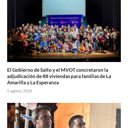
p
k
r
El Gobierno de Salto y el MVOT concretaron la
adjudicación de 88 viviendas para familias de La
Amarilla y La Esperanza
5 agosto, 2026