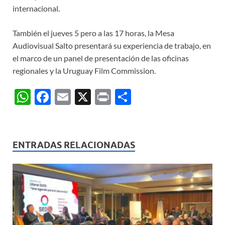
internacional.
También el jueves 5 pero a las 17 horas, la Mesa
Audiovisual Salto presentará su experiencia de trabajo, en
el marco de un panel de presentación de las oficinas
regionales y la Uruguay Film Commission.
W
F
E
X
P
C
h
ac
m
ri
o
at
e
ail
nt
m
s
b
p
ENTRADAS RELACIONADAS
A
o
ar
p
o
ti
p
k
r