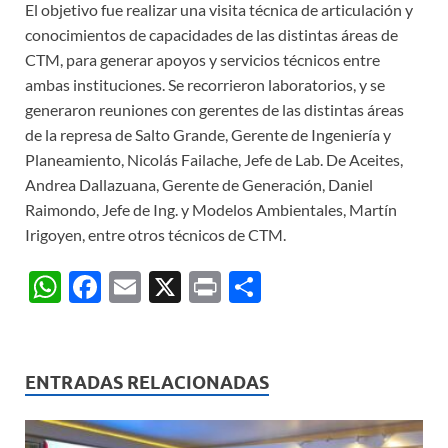
El objetivo fue realizar una visita técnica de articulación y
conocimientos de capacidades de las distintas áreas de
CTM, para generar apoyos y servicios técnicos entre
ambas instituciones. Se recorrieron laboratorios, y se
generaron reuniones con gerentes de las distintas áreas
de la represa de Salto Grande, Gerente de Ingeniería y
Planeamiento, Nicolás Failache, Jefe de Lab. De Aceites,
Andrea Dallazuana, Gerente de Generación, Daniel
Raimondo, Jefe de Ing. y Modelos Ambientales, Martín
Irigoyen, entre otros técnicos de CTM.
W
F
E
X
P
C
h
ac
m
ri
o
at
e
ail
nt
m
s
b
p
ENTRADAS RELACIONADAS
A
o
ar
p
o
ti