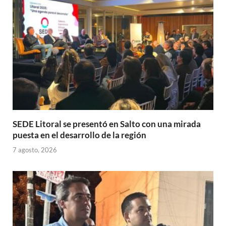
p
k
r
SEDE Litoral se presentó en Salto con una mirada
puesta en el desarrollo de la región
7 agosto, 2026