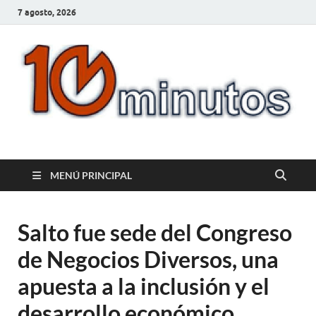
7 agosto, 2026
10minutos.com.uy
Tu conexión con Salto
MENÚ PRINCIPAL
Salto fue sede del Congreso
de Negocios Diversos, una
apuesta a la inclusión y el
desarrollo económico